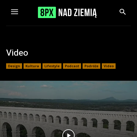
Video
Design
Kultura
Lifestyle
Podcast
Podróże
Video